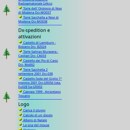
Radioamatoriale Iz4cco
Torre dell' Orologio di Novi
di Modena Dci-MO037
Torre Sacchella a Novi di
Modena Dci-MO038
Dx-spedition e
attivazioni
Castello di Laimburg -
Bolzano Dci- BZ024
Torre Salinas Muravera -
Cagliari Dci- CA033
Castello dei Pio di Carpi
Dci- Mo002
Torre Sacchella 2
settembre 2001 Dci-038
Castello Isola del Giglio 1°
maggio 2001 Dci-GR056 Iota-
Eu028 Iia-GR002
Capraia 1999 - Arcipelago
Toscano
Logo
Carica il plugin
Calcolo di un dipolo
Albero di Natale
La scia del mouse