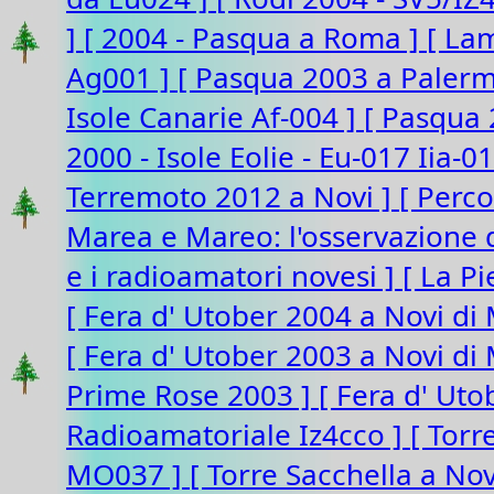
]
[ 2004 - Pasqua a Roma ]
[ La
Ag001 ]
[ Pasqua 2003 a Paler
Isole Canarie Af-004 ]
[ Pasqua 
2000 - Isole Eolie - Eu-017 Iia-0
Terremoto 2012 a Novi ]
[ Perco
Marea e Mareo: l'osservazione d
e i radioamatori novesi ]
[ La P
[ Fera d' Utober 2004 a Novi di
[ Fera d' Utober 2003 a Novi d
Prime Rose 2003 ]
[ Fera d' Ut
Radioamatoriale Iz4cco ]
[ Torr
MO037 ]
[ Torre Sacchella a N