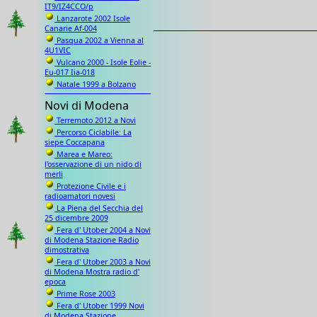
IT9/IZ4CCO/p
Lanzarote 2002 Isole
Canarie Af-004
Pasqua 2002 a Vienna al
4U1VIC
Vulcano 2000 - Isole Eolie -
Eu-017 Iia-018
Natale 1999 a Bolzano
Novi di Modena
Terremoto 2012 a Novi
Percorso Ciclabile: La
siepe Coccapana
Marea e Mareo:
l'osservazione di un nido di
merli
Protezione Civile e i
radioamatori novesi
La Piena del Secchia del
25 dicembre 2009
Fera d' Utober 2004 a Novi
di Modena Stazione Radio
dimostrativa
Fera d' Utober 2003 a Novi
di Modena Mostra radio d'
epoca
Prime Rose 2003
Fera d' Utober 1999 Novi
di Modena Stazione