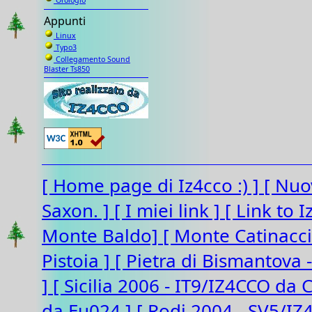
Orologio
Appunti
Linux
Typo3
Collegamento Sound
Blaster Ts850
[ Home page di Iz4cco :) ]
[ Nuo
Saxon. ]
[ I miei link ]
[ Link to 
Monte Baldo]
[ Monte Catinacc
Pistoia ]
[ Pietra di Bismantova 
]
[ Sicilia 2006 - IT9/IZ4CCO da 
da Eu024 ]
[ Rodi 2004 - SV5/I