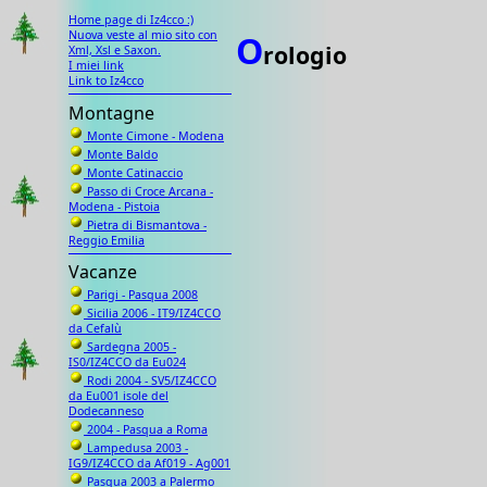
Home page di Iz4cco :)
Nuova veste al mio sito con
O
rologio
Xml, Xsl e Saxon.
I miei link
Link to Iz4cco
Montagne
Monte Cimone - Modena
Monte Baldo
Monte Catinaccio
Passo di Croce Arcana -
Modena - Pistoia
Pietra di Bismantova -
Reggio Emilia
Vacanze
Parigi - Pasqua 2008
Sicilia 2006 - IT9/IZ4CCO
da Cefalù
Sardegna 2005 -
IS0/IZ4CCO da Eu024
Rodi 2004 - SV5/IZ4CCO
da Eu001 isole del
Dodecanneso
2004 - Pasqua a Roma
Lampedusa 2003 -
IG9/IZ4CCO da Af019 - Ag001
Pasqua 2003 a Palermo