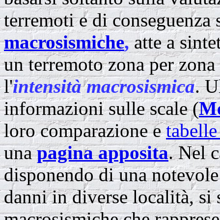
terremoti e di conseguenza s
macrosismiche
,
atte a sinte
un terremoto zona per zona 
l'
intensità macrosismica
. U
informazioni sulle scale (
Me
loro comparazione e
tabelle
una
pagina apposita
. Nel c
disponendo di una notevole 
danni in diverse località, s
macrosismiche che rapprese