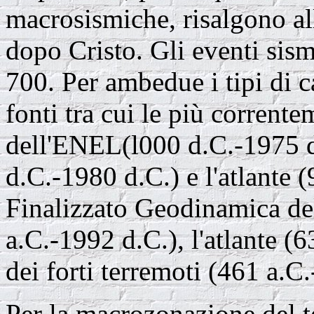
macrosismiche, risalgono al
dopo Cristo. Gli eventi sism
700. Per ambedue i tipi di c
fonti tra cui le più corrente
dell'ENEL(l000 d.C.-1975 d.
d.C.-1980 d.C.) e l'atlante 
Finalizzato Geodinamica de
a.C.-1992 d.C.), l'atlante (
dei forti terremoti (461 a.C
Per la macrozonazione del te