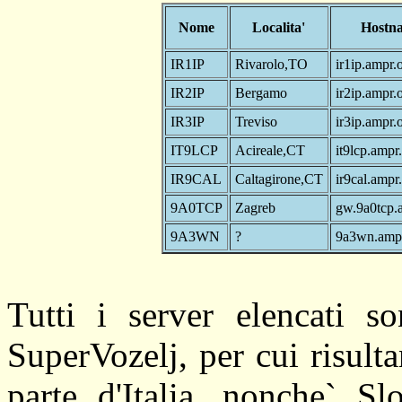
Nome
Localita'
Hostn
IR1IP
Rivarolo,TO
ir1ip.ampr.
IR2IP
Bergamo
ir2ip.ampr.
IR3IP
Treviso
ir3ip.ampr.
IT9LCP
Acireale,CT
it9lcp.ampr
IR9CAL
Caltagirone,CT
ir9cal.ampr
9A0TCP
Zagreb
gw.9a0tcp.
9A3WN
?
9a3wn.ampr
Tutti i server elencati so
SuperVozelj, per cui risult
parte d'Italia, nonche` Sl