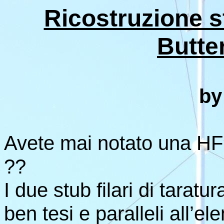
Ricostruzione 
Butte
by
Avete mai notato una HF9V
??
I due stub filari di taratu
ben tesi e paralleli all’e