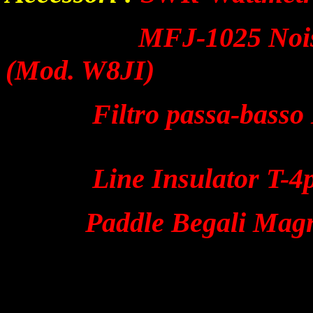
MFJ-1025 Nois
(Mod.
W8JI)
Filtro
passa
-basso
Line Insulator T-4
Paddle
Begali
Magne