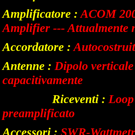
Amplificatore
:
ACOM 20
Amplifier --- Attualmente n
Accordatore
:
Autocostrui
Antenne
:
Dipolo vertical
capacitivamente
vvvvvvv
fr
Riceventi
:
Loop
preamplificato
Accessori :
SWR-Wattmet