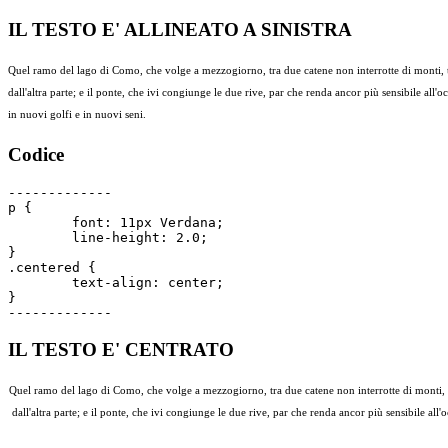
IL TESTO E' ALLINEATO A SINISTRA
Quel ramo del lago di Como, che volge a mezzogiorno, tra due catene non interrotte di monti, tutto
dall'altra parte; e il ponte, che ivi congiunge le due rive, par che renda ancor più sensibile all'
in nuovi golfi e in nuovi seni.
Codice
-------------

p {

	font: 11px Verdana;

	line-height: 2.0;

}

.centered {

	text-align: center;

}

IL TESTO E' CENTRATO
Quel ramo del lago di Como, che volge a mezzogiorno, tra due catene non interrotte di monti, tutt
dall'altra parte; e il ponte, che ivi congiunge le due rive, par che renda ancor più sensibile all